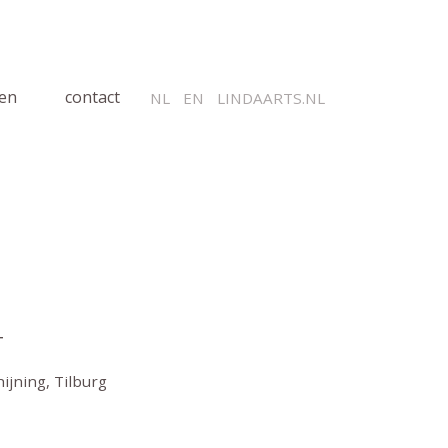
len
contact
NL
EN
LINDAARTS.NL
T
jning, Tilburg